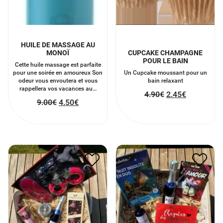
HUILE DE MASSAGE AU
MONOÏ
CUPCAKE CHAMPAGNE
POUR LE BAIN
Cette huile massage est parfaite
pour une soirée en amoureux Son
Un Cupcake moussant pour un
odeur vous envoutera et vous
bain relaxant
rappellera vos vacances au…
4.90
€
2.45
€
9.00
€
4.50
€
PANIER ROMANTIQUE
PANIER COUPLE
29.50
€
55.38
€