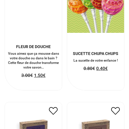
FLEUR DE DOUCHE
SUCETTE CHUPA CHUPS
Vous aimez que ça mousse dans
votre douche ou dans le bain ?
La sucette de votre enfance !
Cette fleur de douche transforme
votre savon…
0.80
€
0.40
€
3.00
€
1.50
€
SAVON KARITÉ PARFUM
SAVON KARITÉ PARFUM
VIOLETTE
AGRUME
3.40
€
1.70
€
3.40
€
1.70
€