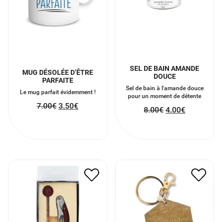
SEL DE BAIN AMANDE
MUG DÉSOLÉE D’ÊTRE
DOUCE
PARFAITE
Sel de bain à l'amande douce
Le mug parfait évidemment !
pour un moment de détente
7.00
€
3.50
€
8.00
€
4.00
€
KIT SOMMELIER, TIRE
PORTE CLÉ EN VELOURS
BOUCHON ET
ADORABLE
THERMOMÈTRE
3.50
€
1.75
€
7.00
€
3.50
€