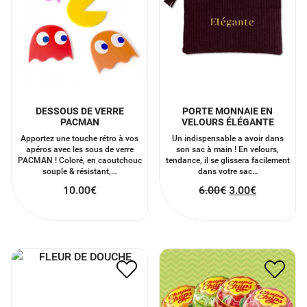
DESSOUS DE VERRE
PORTE MONNAIE EN
PACMAN
VELOURS ÉLÉGANTE
Apportez une touche rétro à vos
Un indispensable a avoir dans
apéros avec les sous de verre
son sac à main ! En velours,
PACMAN ! Coloré, en caoutchouc
tendance, il se glissera facilement
souple & résistant,…
dans votre sac…
10.00
€
6.00
€
3.00
€
FLEUR DE DOUCHE
SUCETTE CHUPA CHUPS
3.00
€
1.50
€
0.80
€
0.40
€