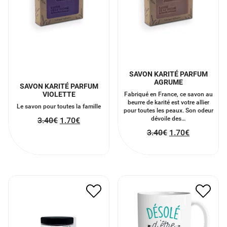
SAVON KARITÉ PARFUM
AGRUME
SAVON KARITÉ PARFUM
VIOLETTE
Fabriqué en France, ce savon au
beurre de karité est votre allier
Le savon pour toutes la famille
pour toutes les peaux. Son odeur
dévoile des…
3.40
€
1.70
€
3.40
€
1.70
€
SEL DE BAIN VOILE
MUG “DÉSOLÉ D’ÊTRE
MARIN
PARFAIT”
8.00
€
4.00
€
7.00
€
3.50
€