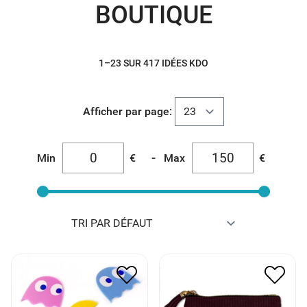
BOUTIQUE
1–23 SUR 417 IDÉES KDO
Afficher par page:
-
Min
€
Max
€
DESSOUS DE VERRE
PORTE MONNAIE EN
PACMAN
VELOURS ÉLÉGANTE
10.00
€
6.00
€
3.00
€