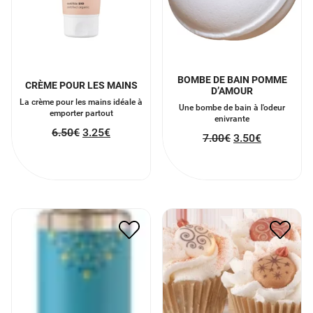
BOMBE DE BAIN POMME
CRÈME POUR LES MAINS
D’AMOUR
La crème pour les mains idéale à
Une bombe de bain à l'odeur
emporter partout
enivrante
6.50
€
3.25
€
7.00
€
3.50
€
HUILE DE MASSAGE AU
CUPCAKE CHAMPAGNE
MONOÏ
POUR LE BAIN
9.00
€
4.50
€
4.90
€
2.45
€