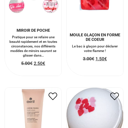
MIROIR DE POCHE
MOULE GLAÇON EN FORME
Pratique pour se refaire une
DE COEUR
beauté rapidement et en toutes
circonstances, nos différents
Le bac à glaçon pour déclarer
modèles de miroirs sauront se
votre flamme !
glisser dans…
3.00
€
1.50
€
5.00
€
2.50
€
BOMBE DE BAIN POMME
CRÈME POUR LES MAINS
D’AMOUR
6.50
€
3.25
€
7.00
€
3.50
€