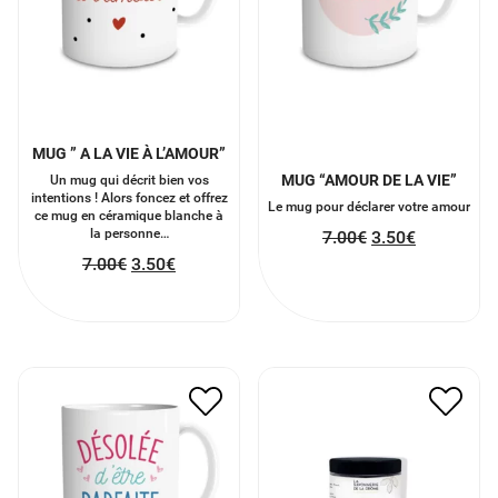
MUG ” A LA VIE À L’AMOUR”
MUG “AMOUR DE LA VIE”
Un mug qui décrit bien vos
intentions ! Alors foncez et offrez
Le mug pour déclarer votre amour
ce mug en céramique blanche à
la personne…
7.00
€
3.50
€
7.00
€
3.50
€
MUG DÉSOLÉE D’ÊTRE
SEL DE BAIN AMANDE
PARFAITE
DOUCE
7.00
€
3.50
€
8.00
€
4.00
€