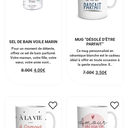
MUG “DÉSOLÉ D’ÊTRE
SEL DE BAIN VOILE MARIN
PARFAIT”
Pour un moment de détente,
Ce mug personnalisé en
offrez ce sel de bain parfumé.
céramique blanche est le cadeau
Votre maman, votre fille, votre
idéal à offrir en toute occasion à
sœur, votre amie vont…
la gente masculine. Il…
8.00
€
4.00
€
7.00
€
3.50
€
MUG ” A LA VIE À
MUG “AMOUR DE LA VIE”
L’AMOUR”
7.00
€
3.50
€
7.00
€
3.50
€