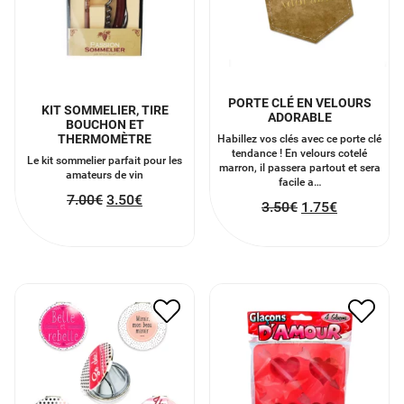
PORTE CLÉ EN VELOURS
KIT SOMMELIER, TIRE
ADORABLE
BOUCHON ET
THERMOMÈTRE
Habillez vos clés avec ce porte clé
tendance ! En velours cotelé
Le kit sommelier parfait pour les
marron, il passera partout et sera
amateurs de vin
facile a…
7.00
€
3.50
€
3.50
€
1.75
€
MOULE GLAÇON EN
MIROIR DE POCHE
FORME DE COEUR
5.00
€
2.50
€
3.00
€
1.50
€