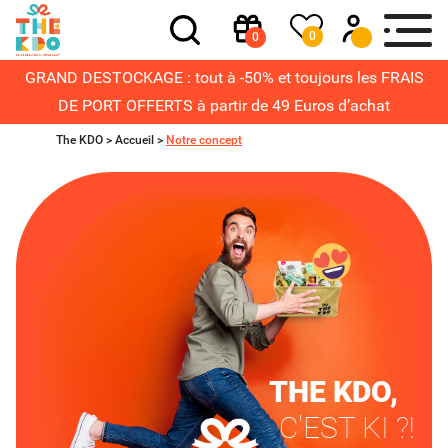
0
0
GRAND DESTOCKAGE : tout à -50% et toujours les FRAIS
DE PORT OFFERTS à partir de 49 Euros d’achat
The KDO >
Accueil
>
Notre concept
THE KDO,
C'EST KI ?!