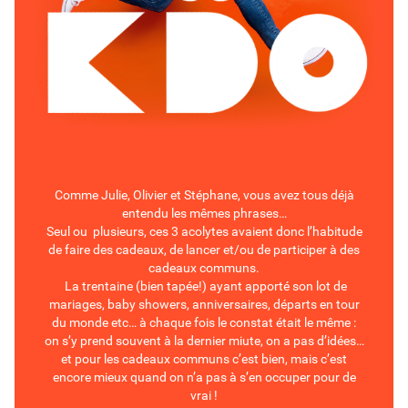
Comme Julie, Olivier et Stéphane, vous avez tous déjà
entendu les mêmes phrases…
Seul ou plusieurs, ces 3 acolytes avaient donc l’habitude
de faire des cadeaux, de lancer et/ou de participer à des
cadeaux communs.
La trentaine (bien tapée!) ayant apporté son lot de
mariages, baby showers, anniversaires, départs en tour
du monde etc… à chaque fois le constat était le même :
on s’y prend souvent à la dernier miute, on a pas d’idées…
et pour les cadeaux communs c’est bien, mais c’est
encore mieux quand on n’a pas à s’en occuper pour de
vrai !