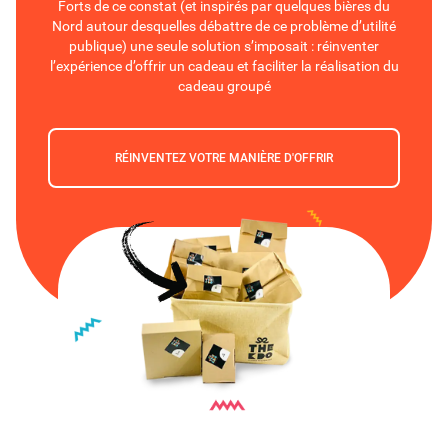
Forts de ce constat (et inspirés par quelques bières du
Nord autour desquelles débattre de ce problème d’utilité
publique) une seule solution s’imposait : réinventer
l’expérience d’offrir un cadeau et faciliter la réalisation du
cadeau groupé
RÉINVENTEZ VOTRE MANIÈRE D'OFFRIR