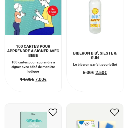
100 CARTES POUR
APPRENDRE A SIGNER AVEC
BIBERON BIB’, SIESTE &
BEBE
SUN
100 cartes pour apprendre à
Le biberon parfait pour bébé
signer avec bébé de manière
ludique
5.00
€
2.50
€
14.00
€
7.00
€
REMEMBER TA 1ÈRE
SAVON À FROID
ANNÉE DE A À Z
FRIMOUSSE
18.00
€
9.00
€
6.70
€
3.35
€