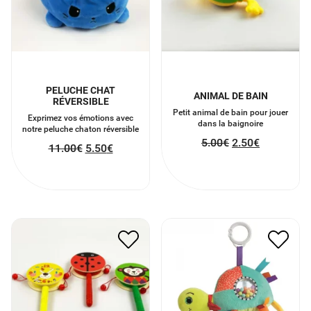
PELUCHE CHAT
ANIMAL DE BAIN
RÉVERSIBLE
Petit animal de bain pour jouer
Exprimez vos émotions avec
dans la baignoire
notre peluche chaton réversible
5.00
€
2.50
€
11.00
€
5.50
€
TAMBOURIN EN BOIS
OLIVE LA TORTUE EVEIL
5.00
€
2.50
€
16.00
€
8.00
€