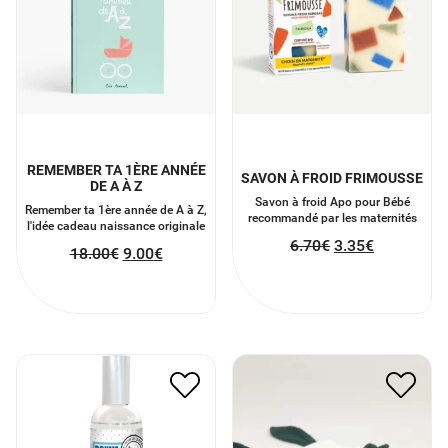
REMEMBER TA 1ÈRE ANNÉE
SAVON À FROID FRIMOUSSE
DE A À Z
Savon à froid Apo pour Bébé
Remember ta 1ère année de A à Z,
recommandé par les maternités
l'idée cadeau naissance originale
6.70
€
3.35
€
18.00
€
9.00
€
DOUDOU GAZE DE COTON
BRUME GROS DODO6
CACTUS
12.00
€
6.00
€
14.00
€
7.00
€