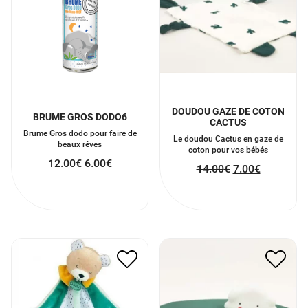
DOUDOU GAZE DE COTON
BRUME GROS DODO6
CACTUS
Brume Gros dodo pour faire de
Le doudou Cactus en gaze de
beaux rêves
coton pour vos bébés
12.00
€
6.00
€
14.00
€
7.00
€
DOUDOU ATTACHE
VEILLEUSE NUAGE
SUCETTE
10.00
€
5.00
€
12.00
€
6.00
€