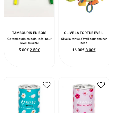
TAMBOURIN EN BOIS
OLIVE LA TORTUE EVEIL
Ce tambourin en bois, idéal pour
Olive la tortue d'éveil pour amuser
l'eveil musical
bébé
5.00
€
2.50
€
16.00
€
8.00
€
GRAINES DE ROSE
GRAINES D’AMOUR
TREMIÈRES
12.00
€
6.00
€
12.00
€
6.00
€