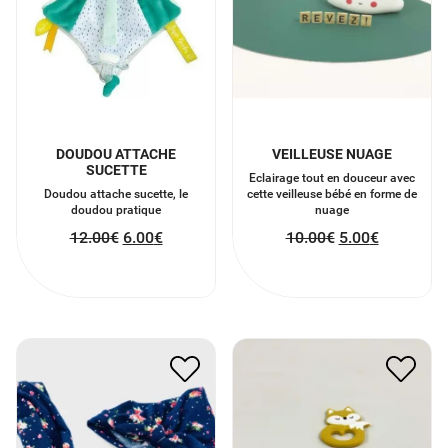
DOUDOU ATTACHE
VEILLEUSE NUAGE
SUCETTE
Eclairage tout en douceur avec
Doudou attache sucette, le
cette veilleuse bébé en forme de
doudou pratique
nuage
12.00
€
6.00
€
10.00
€
5.00
€
ANNEAUX DENTITION
BANDEAU MERE FILLE
RENARD
14.00
€
7.00
€
7.50
€
3.75
€