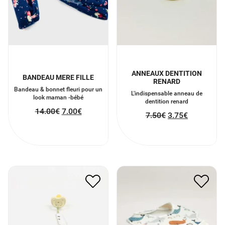
ANNEAUX DENTITION
BANDEAU MERE FILLE
RENARD
Bandeau & bonnet fleuri pour un
L'indispensable anneau de
look maman -bébé
dentition renard
14.00
€
7.00
€
7.50
€
3.75
€
ATTACHE SUCETTE EN
BAVOIR IMPERMÉABLE
COTON LIN
8.00
€
4.00
€
8.00
€
4.00
€