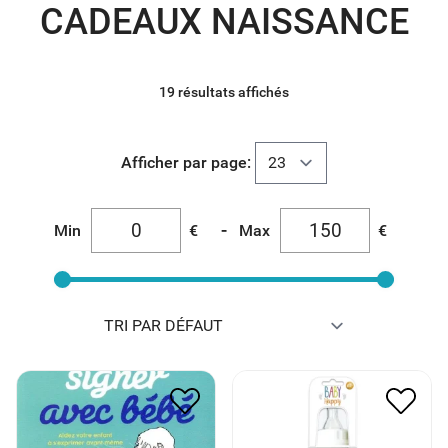
CADEAUX NAISSANCE
19 résultats affichés
Afficher par page:
-
Min
€
Max
€
100 CARTES POUR
BIBERON BIB’, SIESTE &
APPRENDRE A SIGNER
SUN
AVEC BEBE
5.00
€
2.50
€
14.00
€
7.00
€