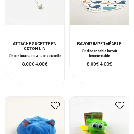
ATTACHE SUCETTE EN
BAVOIR IMPERMÉABLE
COTON LIN
L'indispensable bavoir
L'incontournable attache sucette
imperméable
8.00
€
4.00
€
8.00
€
4.00
€
PELUCHE CHAT
ANIMAL DE BAIN
RÉVERSIBLE
5.00
€
2.50
€
11.00
€
5.50
€