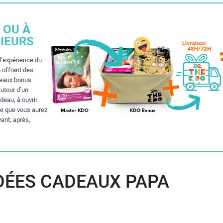
 OU À
IEURS
l’expérience du
 offrant des
deaux bonus
autour d’un
eau, à ouvrir
re que vous aurez
vant, après,
DÉES CADEAUX PAPA