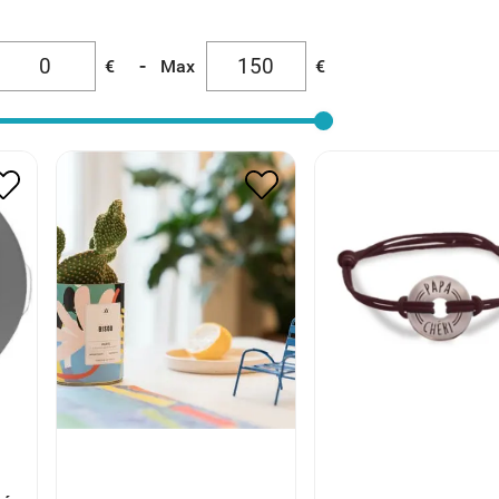
-
€
Max
€
É
CACTUS MESSAGE
BRACELET PAPA C
BISOUS
12.00
€
6.00
€
32.00
€
16.00
€