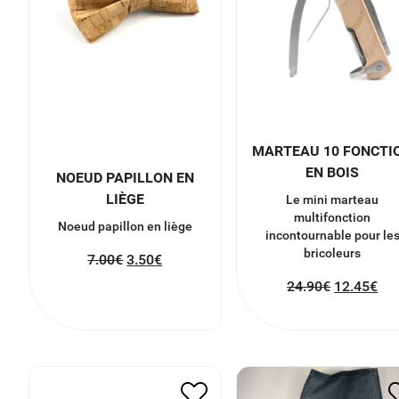
MARTEAU 10 FONCTI
EN BOIS
NOEUD PAPILLON EN
LIÈGE
Le mini marteau
multifonction
Noeud papillon en liège
incontournable pour le
bricoleurs
7.00
€
3.50
€
24.90
€
12.45
€
MINI KIT TENNIS DE
TABLIER
TABLE
12.00
€
6.00
€
15.00
€
7.50
€