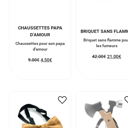
CHAUSSETTES PAPA
BRIQUET SANS FLAM
D’AMOUR
Briquet sans flamme pou
Chaussettes pour son papa
les fumeurs
d'amour
42.00
€
21.00
€
9.00
€
4.50
€
NOEUD PAPILLON EN
MARTEAU 10 FONCTI
LIÈGE
EN BOIS
7.00
€
3.50
€
24.90
€
12.45
€