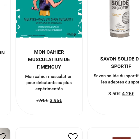
MON CAHIER
ON
SAVON SOLIDE 
MUSCULATION DE
SPORTIF
F.MENGUY
Savon solide du sportif
Mon cahier musculation
s
les adeptes du spo
pour débutants ou plus
expérimentés
8.50
€
4.25
€
7.90
€
3.95
€
CHAUSSETTES PAR
MANIQUE GANT BOXE
DE LA TETE AUX P
12.00
€
6.00
€
8.00
€
4.00
€