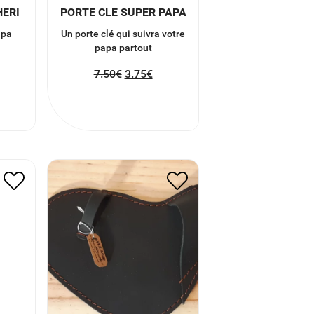
HERI
PORTE CLE SUPER PAPA
apa
Un porte clé qui suivra votre
papa partout
7.50
€
3.75
€
RTIF
COFFRET GANT
HUITRES
45.00
€
22.50
€