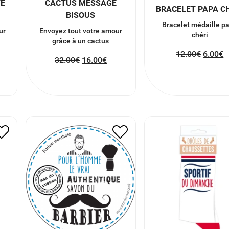
TÉ
CACTUS MESSAGE
BRACELET PAPA C
BISOUS
Bracelet médaille p
ur
Envoyez tout votre amour
chéri
grâce à un cactus
12.00
€
6.00
€
32.00
€
16.00
€
CHAUSSETTES SPO
ME
SAVON DU BARBIER
DU DIMANCHE
13.00
€
6.50
€
9.00
€
4.50
€