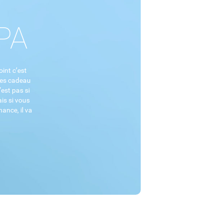
PA
oint c’est
dées cadeau
est pas si
is si vous
hance, il va