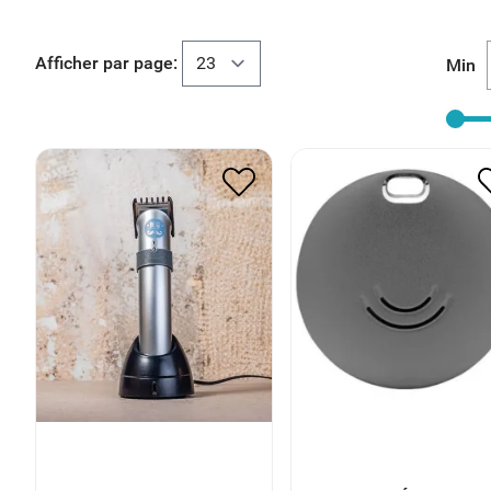
Afficher par page:
Min
PORTE-CLÉ CONNECT
ITONDEUSE
GRIS
38.00
€
19.00
€
30.00
€
15.00
€