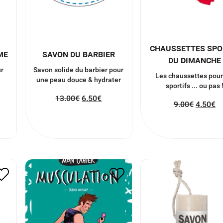
CHAUSSETTES SPO
ME
SAVON DU BARBIER
DU DIMANCHE
r
Savon solide du barbier pour
Les chaussettes pour
une peau douce & hydrater
sportifs ... ou pas 
13.00
€
6.50
€
9.00
€
4.50
€
MON CAHIER
ON
SAVON SOLIDE 
MUSCULATION DE
SPORTIF
F.MENGUY
8.50
€
4.25
€
7.90
€
3.95
€