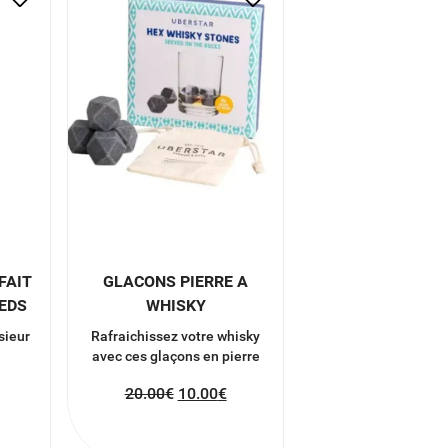
FAIT
GLACONS PIERRE A
IEDS
WHISKY
sieur
Rafraichissez votre whisky
avec ces glaçons en pierre
20.00
€
10.00
€