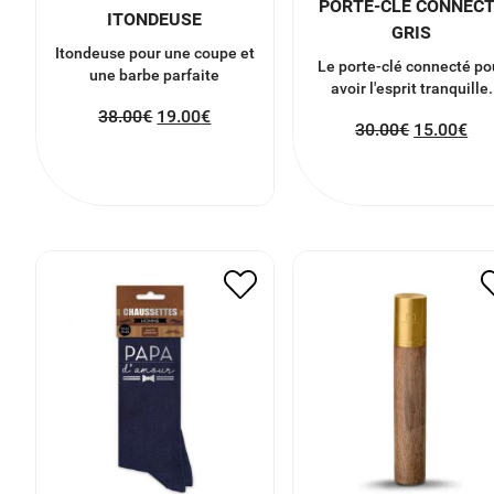
PORTE-CLÉ CONNEC
ITONDEUSE
GRIS
Itondeuse pour une coupe et
Le porte-clé connecté po
une barbe parfaite
avoir l'esprit tranquille.
38.00
€
19.00
€
30.00
€
15.00
€
CHAUSSETTES PAPA
BRIQUET SANS FLAM
D’AMOUR
42.00
€
21.00
€
9.00
€
4.50
€