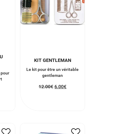
DU
KIT GENTLEMAN
Le kit pour être un véritable
 pour
gentleman
rt
12.00
€
6.00
€
FAIT
GLACONS PIERRE A
IEDS
WHISKY
20.00
€
10.00
€