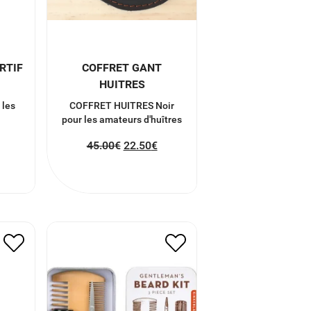
RTIF
COFFRET GANT
HUITRES
 les
COFFRET HUITRES Noir
!
pour les amateurs d'huîtres
45.00
€
22.50
€
DU
KIT GENTLEMAN
12.00
€
6.00
€