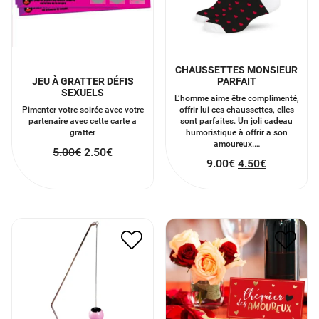
CHAUSSETTES MONSIEUR
JEU À GRATTER DÉFIS
PARFAIT
SEXUELS
L’homme aime être complimenté,
Pimenter votre soirée avec votre
offrir lui ces chaussettes, elles
partenaire avec cette carte a
sont parfaites. Un joli cadeau
gratter
humoristique à offrir a son
amoureux.…
5.00
€
2.50
€
9.00
€
4.50
€
CHÉQUIER DES
KARMA PENDULE
AMOUREUX
7.00
€
3.50
€
3.50
€
1.75
€