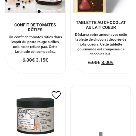
TABLETTE AU CHOCOLAT
CONFIT DE TOMATES
AU LAIT COEUR
RÔTIES
Déclarez votre amour avec cette
Un confit de tomates rôties dans
tablette de chocolat décorée de
l’esprit du pesto rouge sicilien,
jolis coeurs. Cette tablette
cela ne se refuse pas. Cette
gourmande est composée de
tartinade est composée…
chocolat lait…
6.30
€
3.15
€
6.00
€
3.00
€
BOUGIE 3 EN 1 SENTEUR
AGRUME
18.50
€
9.25
€