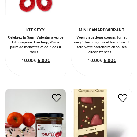
KIT SEXY
MINI CANARD VIBRANT
Célébrez la Saint Valentin avec ce
Voici un cadeau coquin, fun et
kit composé d’un loup, d’une
sexy ! Tout mignon et tout doux, il
paire de menottes et de 2 dés Il
sera votre partenaire en toutes
vous…
circonstances.…
10.00
€
5.00
€
10.00
€
5.00
€
CONFIT DE TOMATES
TABLETTE AU CHOCOLAT
RÔTIES
AU LAIT COEUR
6.30
€
3.15
€
6.00
€
3.00
€