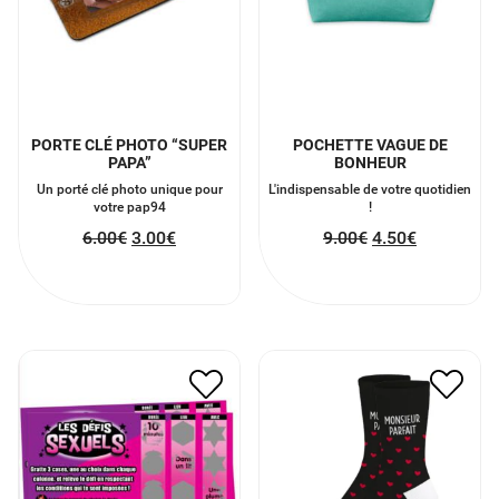
PORTE CLÉ PHOTO “SUPER
POCHETTE VAGUE DE
PAPA”
BONHEUR
Un porté clé photo unique pour
L'indispensable de votre quotidien
votre pap94
!
6.00
€
3.00
€
9.00
€
4.50
€
JEU À GRATTER DÉFIS
CHAUSSETTES
SEXUELS
MONSIEUR PARFAIT
5.00
€
2.50
€
9.00
€
4.50
€