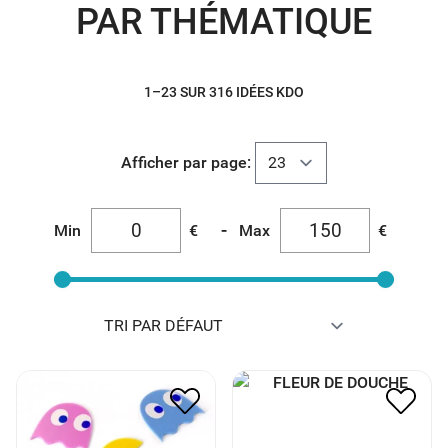
PAR THÉMATIQUE
1–23 SUR 316 IDÉES KDO
Afficher par page:
-
Min
€
Max
€
DESSOUS DE VERRE
FLEUR DE DOUCHE
PACMAN
3.00
€
1.50
€
10.00
€