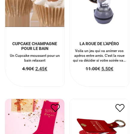
CUPCAKE CHAMPAGNE
LA ROUE DE L’APÉRO
POUR LE BAIN
Voila un jeu qui va animer vos
Un Cupcake moussant pour un
apéros entre amis. C’est la roue
bain relaxant
qui va décider si votre soirée va…
4.90
€
2.45
€
11.00
€
5.50
€
CHAUSSETTES SUPER
PORTÉ CLÉ PHOTO
MAMAN
“MAMAN D’AMOUR”
9.00
€
4.50
€
6.00
€
3.00
€