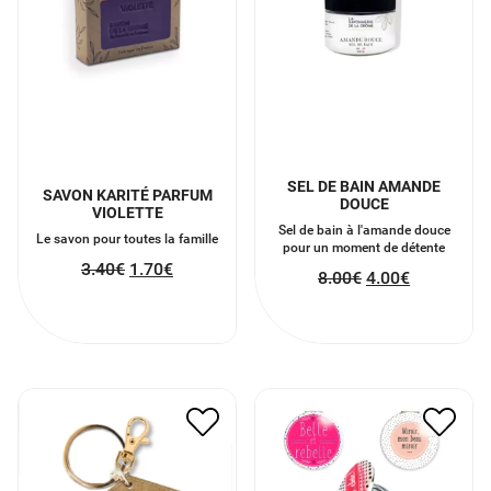
SEL DE BAIN AMANDE
SAVON KARITÉ PARFUM
DOUCE
VIOLETTE
Sel de bain à l'amande douce
Le savon pour toutes la famille
pour un moment de détente
3.40
€
1.70
€
8.00
€
4.00
€
PORTE CLÉ EN VELOURS
MIROIR DE POCHE
ADORABLE
5.00
€
2.50
€
3.50
€
1.75
€