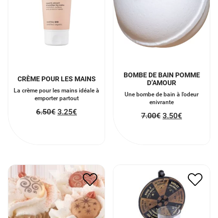
BOMBE DE BAIN POMME
CRÈME POUR LES MAINS
D’AMOUR
La crème pour les mains idéale à
Une bombe de bain à l'odeur
emporter partout
enivrante
6.50
€
3.25
€
7.00
€
3.50
€
CUPCAKE CHAMPAGNE
LA ROUE DE L’APÉRO
POUR LE BAIN
11.00
€
5.50
€
4.90
€
2.45
€