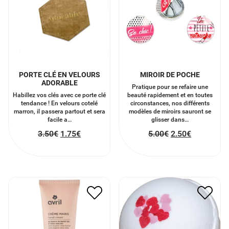
PORTE CLÉ EN VELOURS
MIROIR DE POCHE
ADORABLE
Pratique pour se refaire une
Habillez vos clés avec ce porte clé
beauté rapidement et en toutes
tendance ! En velours cotelé
circonstances, nos différents
marron, il passera partout et sera
modèles de miroirs sauront se
facile a…
glisser dans…
3.50
€
1.75
€
5.00
€
2.50
€
BOMBE DE BAIN POMME
CRÈME POUR LES MAINS
D’AMOUR
6.50
€
3.25
€
7.00
€
3.50
€