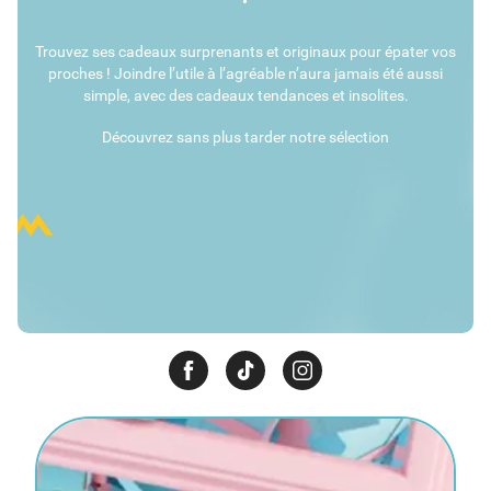
Trouvez ses cadeaux surprenants et originaux pour épater vos
proches ! Joindre l’utile à l’agréable n’aura jamais été aussi
simple, avec des cadeaux tendances et insolites.
Découvrez sans plus tarder notre sélection