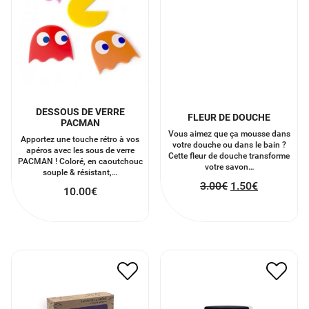
DESSOUS DE VERRE
FLEUR DE DOUCHE
PACMAN
Vous aimez que ça mousse dans
Apportez une touche rétro à vos
votre douche ou dans le bain ?
apéros avec les sous de verre
Cette fleur de douche transforme
PACMAN ! Coloré, en caoutchouc
votre savon…
souple & résistant,…
3.00
€
1.50
€
10.00
€
SAVON KARITÉ PARFUM
SEL DE BAIN AMANDE
VIOLETTE
DOUCE
3.40
€
1.70
€
8.00
€
4.00
€