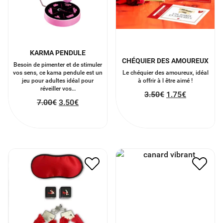
KARMA PENDULE
CHÉQUIER DES AMOUREUX
Besoin de pimenter et de stimuler
vos sens, ce kama pendule est un
Le chéquier des amoureux, idéal
jeu pour adultes idéal pour
à offrir à l être aimé !
réveiller vos…
3.50
€
1.75
€
7.00
€
3.50
€
KIT SEXY
MINI CANARD VIBRANT
10.00
€
5.00
€
10.00
€
5.00
€