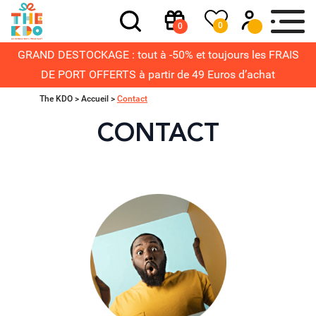
0
0
GRAND DESTOCKAGE : tout à -50% et toujours les FRAIS
DE PORT OFFERTS à partir de 49 Euros d’achat
The KDO >
Accueil
>
Contact
CONTACT