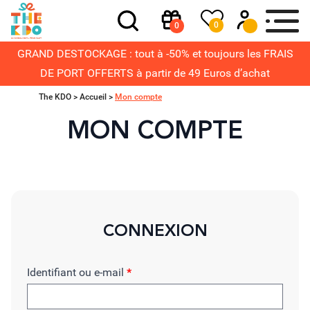
0
0
GRAND DESTOCKAGE : tout à -50% et toujours les FRAIS
DE PORT OFFERTS à partir de 49 Euros d’achat
The KDO >
Accueil
>
Mon compte
MON COMPTE
CONNEXION
Identifiant ou e-mail
*