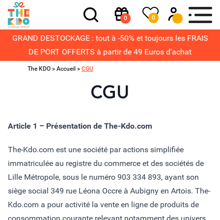
0
0
GRAND DESTOCKAGE : tout à -50% et toujours les FRAIS
DE PORT OFFERTS à partir de 49 Euros d’achat
The KDO >
Accueil
>
CGU
CGU
Article 1 – Présentation de The-Kdo.com
The-Kdo.com est une société par actions simplifiée
immatriculée au registre du commerce et des sociétés de
Lille Métropole, sous le numéro 903 334 893, ayant son
siège social 349 rue Léona Occre à Aubigny en Artois. The-
Kdo.com a pour activité la vente en ligne de produits de
consommation courante relevant notamment des univers