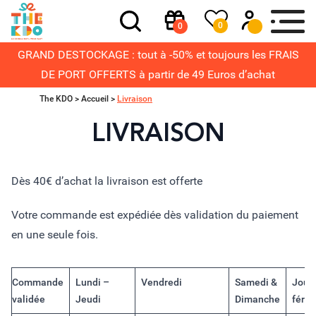
0
0
GRAND DESTOCKAGE : tout à -50% et toujours les FRAIS
DE PORT OFFERTS à partir de 49 Euros d’achat
The KDO >
Accueil
>
Livraison
LIVRAISON
Dès 40€ d’achat la livraison est offerte
Votre commande est expédiée dès validation du paiement
en une seule fois.
Commande
Lundi –
Vendredi
Samedi &
Jour
validée
Jeudi
Dimanche
férié