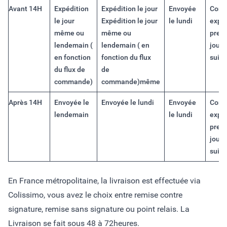
Avant 14H
Expédition
Expédition le jour
Envoyée
Com
le jour
Expédition le jour
le lundi
expéd
même ou
même ou
prem
lendemain (
lendemain ( en
jour 
en fonction
fonction du flux
suiva
du flux de
de
commande)
commande)même
Après 14H
Envoyée le
Envoyée le lundi
Envoyée
Com
lendemain
le lundi
expéd
prem
jour 
suiva
En France métropolitaine, la livraison est effectuée via
Colissimo, vous avez le choix entre remise contre
signature, remise sans signature ou point relais. La
Livraison se fait sous 48 à 72heures.