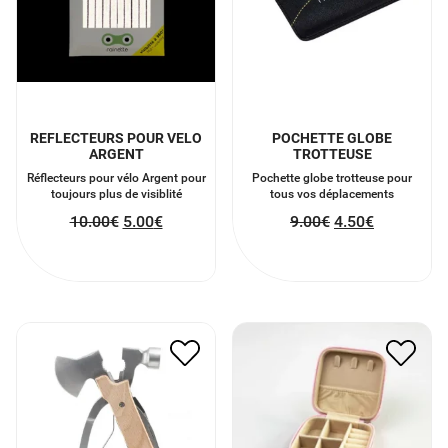
REFLECTEURS POUR VELO
POCHETTE GLOBE
ARGENT
TROTTEUSE
Réflecteurs pour vélo Argent pour
Pochette globe trotteuse pour
toujours plus de visiblité
tous vos déplacements
10.00
€
5.00
€
9.00
€
4.50
€
MARTEAU 10 FONCTION
BOITE À BIJOUX DE
EN BOIS
VOYAGE
24.90
€
12.45
€
7.00
€
3.50
€