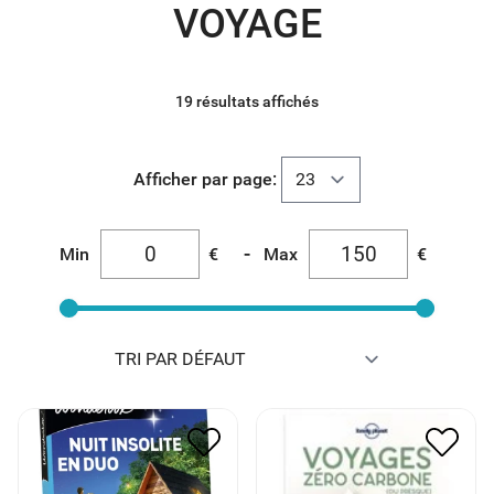
VOYAGE
19 résultats affichés
Afficher par page:
-
Min
€
Max
€
WONDERBOX COFFRET
VOYAGE ZÉRO CARBONE
NUIT INSOLITE EN DUO *
PAR LONELY PLANET
70.00
€
35.00
€
22.00
€
11.00
€