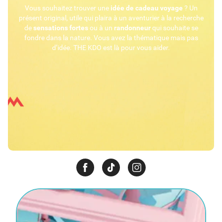
Vous souhaitez trouver une
idée de cadeau voyage
? Un
présent original, utile qui plaira à un aventurier à la recherche
de
sensations fortes
ou à un
randonneur
qui souhaite se
fondre dans la nature. Vous avez la thématique mais pas
d’idée. THE KDO est là pour vous aider.