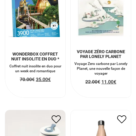
VOYAGE ZÉRO CARBONE
WONDERBOX COFFRET
PAR LONELY PLANET
NUIT INSOLITE EN DUO *
Voyage Zero carbone par Lonely
Coffret nuit insolite en duo pour
Planet, une nouvelle façon de
un week end romantique
voyager
70.00
€
35.00
€
22.00
€
11.00
€
MUG PLIABLE
GOURDE EFFET BOIS
13.00
€
6.50
€
25.00
€
12.50
€