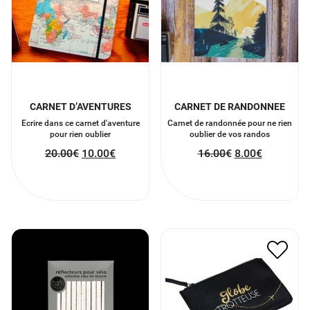
CARNET D’AVENTURES
CARNET DE RANDONNEE
Ecrire dans ce carnet d'aventure
Carnet de randonnée pour ne rien
pour rien oublier
oublier de vos randos
20.00
€
10.00
€
16.00
€
8.00
€
REFLECTEURS POUR
POCHETTE GLOBE
VELO ARGENT
TROTTEUSE
10.00
€
5.00
€
9.00
€
4.50
€