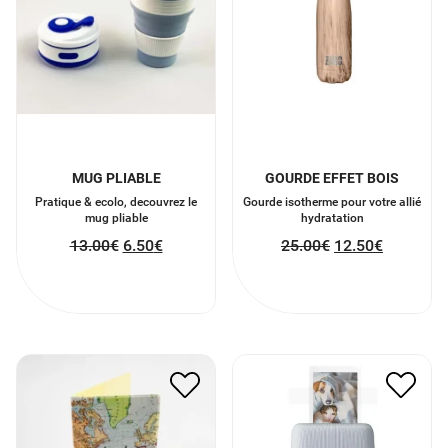
MUG PLIABLE
GOURDE EFFET BOIS
Pratique & ecolo, decouvrez le
Gourde isotherme pour votre allié
mug pliable
hydratation
13.00
€
6.50
€
25.00
€
12.50
€
IMPRIMANTE FUJIFILM
ETUI PASSEPORT
INSTA MINI DUSKI BLANC
11.50
€
5.75
€
120.00
€
60.00
€