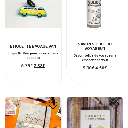
SAVON SOLIDE DU
ETIQUETTE BAGAGE VAN
VOYAGEUR
Etiquette Van pour sécuriser vos
Savon solide du voyageur a
bagages
emporter partout
5.75
€
2.88
€
9.00
€
4.50
€
CARNET D’AVENTURES
CARNET DE RANDONNEE
20.00
€
10.00
€
16.00
€
8.00
€