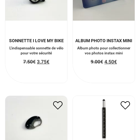
SONNETTE I LOVE MY BIKE
ALBUM PHOTO INSTAX MINI
L'indispensable sonnette de vélo
Album photo pour collectionner
pour votre sécurité
vos photos instax mini
7.50
€
3.75
€
9.00
€
4.50
€
MOUSQUETON AVEC
STYLO 5 EN 1
COUTEAU INTÉGRÉ
7.00
€
3.50
€
8.00
€
4.00
€