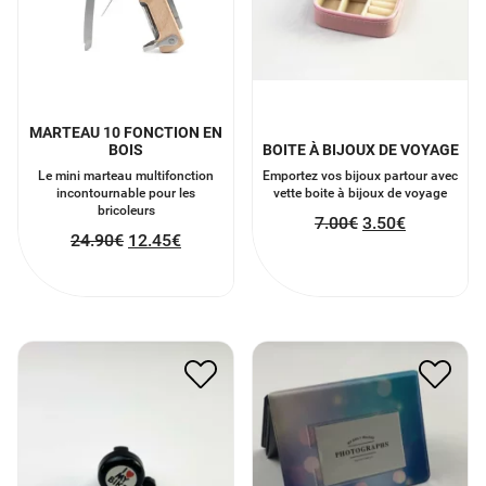
MARTEAU 10 FONCTION EN
BOIS
BOITE À BIJOUX DE VOYAGE
Le mini marteau multifonction
Emportez vos bijoux partour avec
incontournable pour les
vette boite à bijoux de voyage
bricoleurs
7.00
€
3.50
€
24.90
€
12.45
€
SONNETTE I LOVE MY
ALBUM PHOTO INSTAX
BIKE
MINI
7.50
€
3.75
€
9.00
€
4.50
€