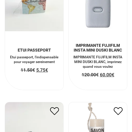
IMPRIMANTE FUJIFILM
ETUI PASSEPORT
INSTA MINI DUSKI BLANC
Etui passeport, l'indispensable
IMPRIMANTE FUJIFILM INSTA
pour voyager sereinement
MINI DUSKI BLANC, imprimez
quand vous voulez
11.50
€
5.75
€
120.00
€
60.00
€
SAVON SOLIDE DU
ETIQUETTE BAGAGE VAN
VOYAGEUR
5.75
€
2.88
€
9.00
€
4.50
€