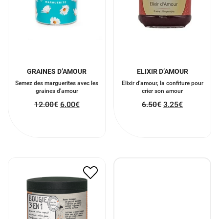
GRAINES D’AMOUR
ELIXIR D’AMOUR
Semez des marguerites avec les
Elixir d'amour, la confiture pour
graines d'amour
crier son amour
12.00
€
6.00
€
6.50
€
3.25
€
BOUGIE 3 EN 1 SENTEUR
AGRUME
18.50
€
9.25
€