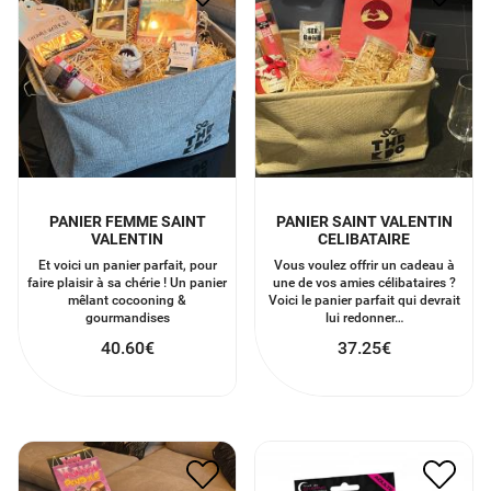
PANIER FEMME SAINT
PANIER SAINT VALENTIN
VALENTIN
CELIBATAIRE
Et voici un panier parfait, pour
Vous voulez offrir un cadeau à
faire plaisir à sa chérie ! Un panier
une de vos amies célibataires ?
mêlant cocooning &
Voici le panier parfait qui devrait
gourmandises
lui redonner…
40.60
€
37.25
€
PANIER SAINT VALENTIN
LES DES DE L’AMOUR
HOMME
5.75
€
2.88
€
22.25
€