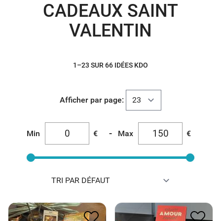
CADEAUX SAINT
VALENTIN
1–23 SUR 66 IDÉES KDO
Afficher par page:
-
Min
€
Max
€
PANIER FEMME SAINT
PANIER SAINT VALENTIN
VALENTIN
CELIBATAIRE
40.60
€
37.25
€