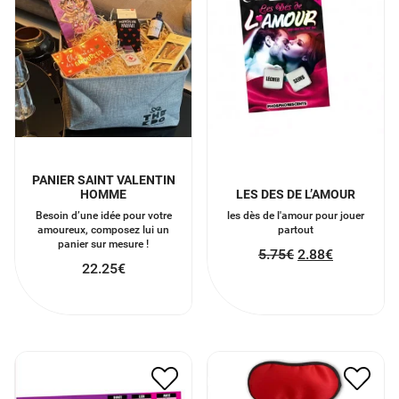
PANIER SAINT VALENTIN
HOMME
LES DES DE L’AMOUR
Besoin d’une idée pour votre
les dès de l'amour pour jouer
amoureux, composez lui un
partout
panier sur mesure !
5.75
€
2.88
€
22.25
€
JEU À GRATTER DÉFIS
KIT SEXY
SEXUELS
10.00
€
5.00
€
5.00
€
2.50
€