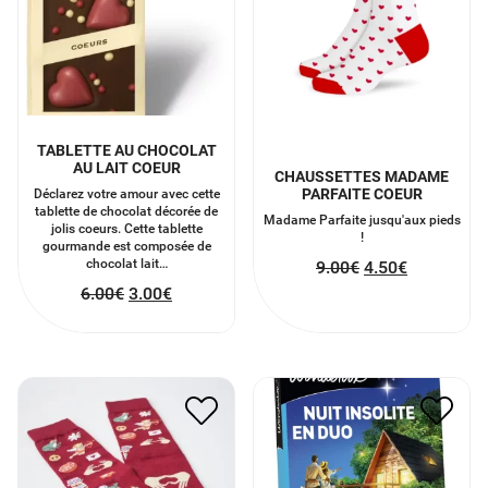
TABLETTE AU CHOCOLAT
AU LAIT COEUR
CHAUSSETTES MADAME
PARFAITE COEUR
Déclarez votre amour avec cette
tablette de chocolat décorée de
Madame Parfaite jusqu'aux pieds
jolis coeurs. Cette tablette
!
gourmande est composée de
chocolat lait…
9.00
€
4.50
€
6.00
€
3.00
€
CHAUSSETTES DE
WONDERBOX COFFRET
L’AMOUR ÉTERNEL
NUIT INSOLITE EN DUO *
14.00
€
7.00
€
70.00
€
35.00
€