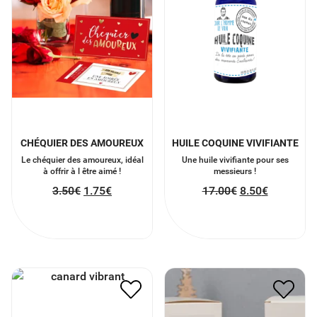
CHÉQUIER DES AMOUREUX
HUILE COQUINE VIVIFIANTE
Le chéquier des amoureux, idéal
Une huile vivifiante pour ses
à offrir à l être aimé !
messieurs !
3.50
€
1.75
€
17.00
€
8.50
€
BOUGIE GOURMANDE
MINI CANARD VIBRANT
ARTISANALE À LA CERISE
10.00
€
5.00
€
16.00
€
8.00
€