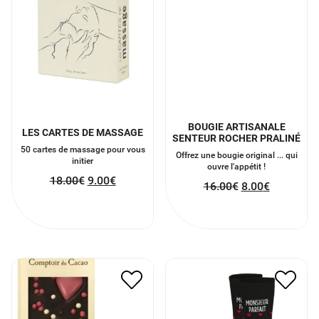
BOUGIE ARTISANALE
LES CARTES DE MASSAGE
SENTEUR ROCHER PRALINÉ
50 cartes de massage pour vous
Offrez une bougie original ... qui
initier
ouvre l'appétit !
18.00
€
9.00
€
16.00
€
8.00
€
TABLETTE AU CHOCOLAT
CHAUSSETTES
NOIR AVEC DES COEURS
MONSIEUR PARFAIT
6.00
€
3.00
€
9.00
€
4.50
€