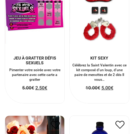
JEU À GRATTER DÉFIS
KIT SEXY
SEXUELS
Célébrez la Saint Valentin avec ce
Pimenter votre soirée avec votre
kit composé d’un loup, d’une
partenaire avec cette carte a
paire de menottes et de 2 dés Il
gratter
vous…
5.00
€
2.50
€
10.00
€
5.00
€
CHÉQUIER DES
HUILE COQUINE
AMOUREUX
VIVIFIANTE
3.50
€
1.75
€
17.00
€
8.50
€