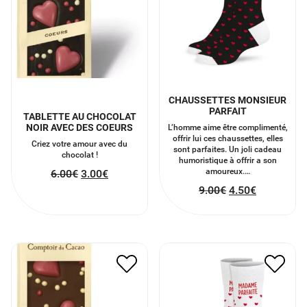
CHAUSSETTES MONSIEUR
PARFAIT
TABLETTE AU CHOCOLAT
NOIR AVEC DES COEURS
L’homme aime être complimenté,
offrir lui ces chaussettes, elles
Criez votre amour avec du
sont parfaites. Un joli cadeau
chocolat !
humoristique à offrir a son
amoureux.…
6.00
€
3.00
€
9.00
€
4.50
€
TABLETTE AU CHOCOLAT
CHAUSSETTES MADAME
AU LAIT COEUR
PARFAITE COEUR
6.00
€
3.00
€
9.00
€
4.50
€