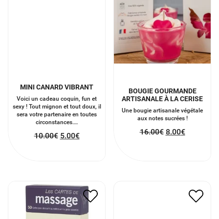
MINI CANARD VIBRANT
BOUGIE GOURMANDE
ARTISANALE À LA CERISE
Voici un cadeau coquin, fun et
sexy ! Tout mignon et tout doux, il
Une bougie artisanale végétale
sera votre partenaire en toutes
aux notes sucrées !
circonstances.…
16.00
€
8.00
€
10.00
€
5.00
€
BOUGIE ARTISANALE
LES CARTES DE MASSAGE
SENTEUR ROCHER
18.00
€
9.00
€
PRALINÉ
16.00
€
8.00
€