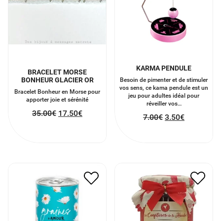
KARMA PENDULE
BRACELET MORSE
BONHEUR GLACIER OR
Besoin de pimenter et de stimuler
vos sens, ce kama pendule est un
Bracelet Bonheur en Morse pour
jeu pour adultes idéal pour
apporter joie et sérénité
réveiller vos…
35.00
€
17.50
€
7.00
€
3.50
€
GRAINES D’AMOUR
ELIXIR D’AMOUR
12.00
€
6.00
€
6.50
€
3.25
€