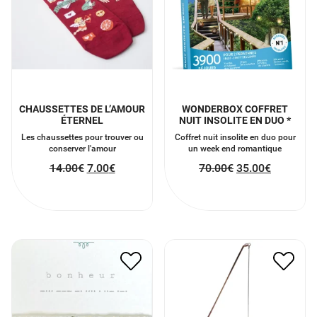
CHAUSSETTES DE L’AMOUR
WONDERBOX COFFRET
ÉTERNEL
NUIT INSOLITE EN DUO *
Les chaussettes pour trouver ou
Coffret nuit insolite en duo pour
conserver l'amour
un week end romantique
14.00
€
7.00
€
70.00
€
35.00
€
BRACELET MORSE
KARMA PENDULE
BONHEUR GLACIER OR
7.00
€
3.50
€
35.00
€
17.50
€