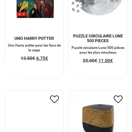
PUZZLE CIRCULAIRE LUNE
UNO HARRY POTTER
500 PIECES
Uno Harry potter pour les fans de
Puzzle circulaire Lune 500 pièces
la saga
pour les plus minutieux
13.50
€
6.75
€
22.00
€
11.00
€
BOUGIE EN PIERRE
DIFFUSEUR D’HUILES
NATURELLE LACHER
ESSENTIELLES
PRISE
45.00
€
22.50
€
15.00
€
7.50
€