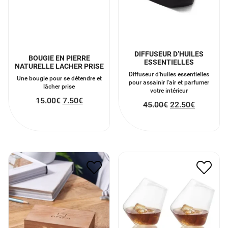
DIFFUSEUR D’HUILES
BOUGIE EN PIERRE
ESSENTIELLES
NATURELLE LACHER PRISE
Diffuseur d'huiles essentielles
Une bougie pour se détendre et
pour assainir l'air et parfumer
lâcher prise
votre intérieur
15.00
€
7.50
€
45.00
€
22.50
€
HORLOGE NUMERIQUE
VERRES A WHISKY
EN BOIS FLIP CLICK
20.00
€
10.00
€
62.00
€
31.00
€