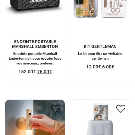
ENCEINTE PORTABLE
MARSHALL EMBERTON
KIT GENTLEMAN
Enceinte portable Marshall
Le kit pour être un véritable
Emberton noir pour écouter tous
gentleman
vos morceaux préférés.
12.00
€
6.00
€
152.00
€
76.00
€
IMPRIMANTE FUJIFILM
BATON LUMINEUX
INSTA MINI DUSKI BLANC
50.00
€
25.00
€
120.00
€
60.00
€