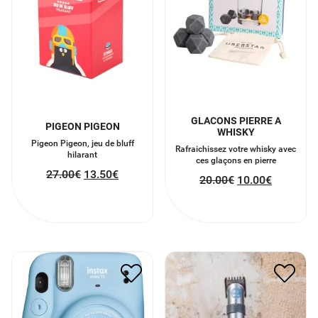
GLACONS PIERRE A
PIGEON PIGEON
WHISKY
Pigeon Pigeon, jeu de bluff
Rafraichissez votre whisky avec
hilarant
ces glaçons en pierre
27.00
€
13.50
€
20.00
€
10.00
€
FUJIFILM INSTAX MINI 11
ITONDEUSE
84.00
€
42.00
€
38.00
€
19.00
€