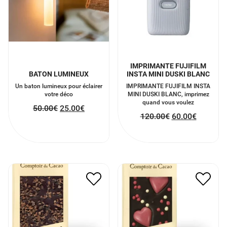
IMPRIMANTE FUJIFILM
BATON LUMINEUX
INSTA MINI DUSKI BLANC
Un baton lumineux pour éclairer
IMPRIMANTE FUJIFILM INSTA
votre déco
MINI DUSKI BLANC, imprimez
quand vous voulez
50.00
€
25.00
€
120.00
€
60.00
€
TABLETTE DE CHOCOLAT
TABLETTE AU CHOCOLAT
AVEC FÈVES DE CACAO
NOIR AVEC DES COEURS
NOIR
6.00
€
3.00
€
6.00
€
3.00
€