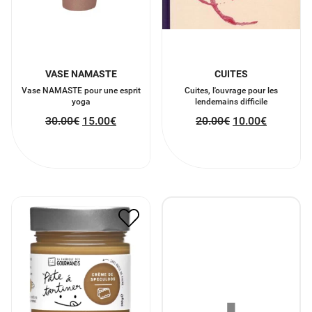
VASE NAMASTE
CUITES
Vase NAMASTE pour une esprit
Cuites, l'ouvrage pour les
yoga
lendemains difficile
30.00
€
15.00
€
20.00
€
10.00
€
PATE A TARTINER CREME
DE SPECULOOS
7.90
€
3.95
€