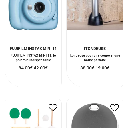
FUJIFILM INSTAX MINI 11
ITONDEUSE
FUJIFILM INSTAX MINI 11, le
Itondeuse pour une coupe et une
polaroid indispensable
barbe parfaite
84.00
€
42.00
€
38.00
€
19.00
€
MINI KIT TENNIS DE
PORTE-CLÉ CONNECTÉ
TABLE
GRIS
15.00
€
7.50
€
30.00
€
15.00
€