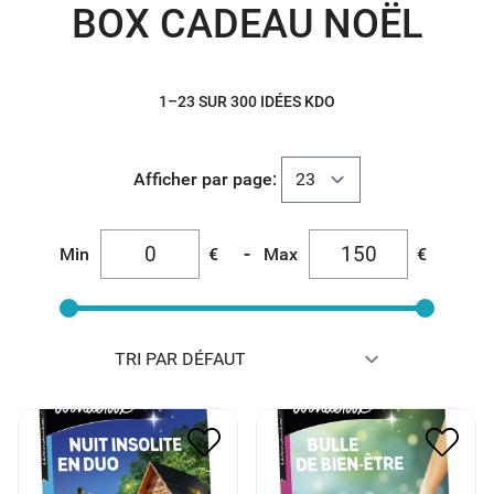
BOX CADEAU NOËL
1–23 SUR 300 IDÉES KDO
Afficher par page:
-
Min
€
Max
€
WONDERBOX COFFRET
WONDERBOX COFFRET
NUIT INSOLITE EN DUO *
BULLE DE BIEN ETRE *
70.00
€
35.00
€
40.00
€
20.00
€