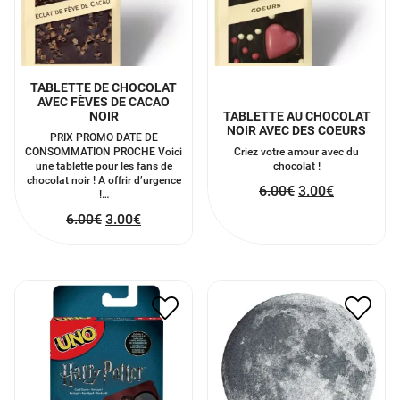
TABLETTE DE CHOCOLAT
AVEC FÈVES DE CACAO
NOIR
TABLETTE AU CHOCOLAT
NOIR AVEC DES COEURS
PRIX PROMO DATE DE
CONSOMMATION PROCHE Voici
Criez votre amour avec du
une tablette pour les fans de
chocolat !
chocolat noir ! A offrir d’urgence
6.00
€
3.00
€
!…
6.00
€
3.00
€
PUZZLE CIRCULAIRE
UNO HARRY POTTER
LUNE 500 PIECES
13.50
€
6.75
€
22.00
€
11.00
€