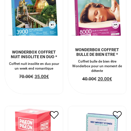
WONDERBOX COFFRET
WONDERBOX COFFRET
BULLE DE BIEN ETRE *
NUIT INSOLITE EN DUO *
Coffret bulle de bien être
Coffret nuit insolite en duo pour
Wonderbox pour un moment de
un week end romantique
détente
70.00
€
35.00
€
40.00
€
20.00
€
GLACONS PIERRE A
PIGEON PIGEON
WHISKY
27.00
€
13.50
€
20.00
€
10.00
€