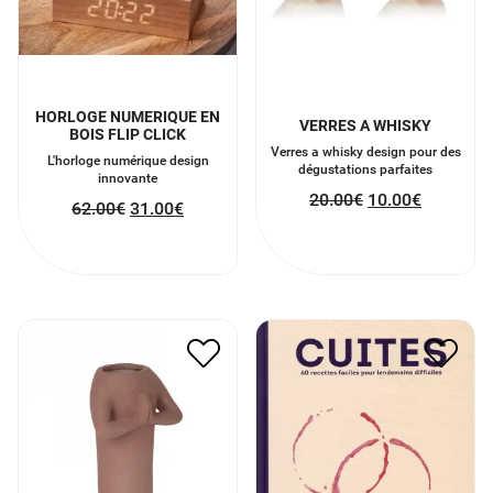
HORLOGE NUMERIQUE EN
VERRES A WHISKY
BOIS FLIP CLICK
Verres a whisky design pour des
L'horloge numérique design
dégustations parfaites
innovante
20.00
€
10.00
€
62.00
€
31.00
€
VASE NAMASTE
CUITES
30.00
€
15.00
€
20.00
€
10.00
€