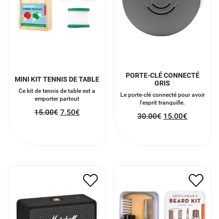
PORTE-CLÉ CONNECTÉ
MINI KIT TENNIS DE TABLE
GRIS
Ce kit de tennis de table est a
Le porte-clé connecté pour avoir
emporter partout
l'esprit tranquille.
15.00
€
7.50
€
30.00
€
15.00
€
ENCEINTE PORTABLE
KIT GENTLEMAN
MARSHALL EMBERTON
12.00
€
6.00
€
152.00
€
76.00
€